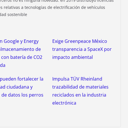
rceros no es ninguna novedad: en 2019 distribuyó licencias
 relativas a tecnologías de electrificación de vehículos
idad sostenible
n Google y Energy
Exige Greenpeace México
lmacenamiento de
transparencia a SpaceX por
 con batería de CO2
impacto ambiental
nda
ueden fortalecer la
Impulsa TÜV Rheinland
dad ciudadana y
trazabilidad de materiales
 de datos los perros
reciclados en la industria
electrónica