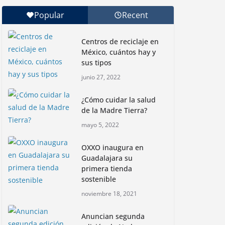
a la conquista de la
Popular
Recent
Isla Coronado por una
causa ambiental
Centros de reciclaje en
junio 30, 2026
México, cuántos hay y
sus tipos
Con jornada
junio 27, 2022
informativa, Profepa y
Humane World for
¿Cómo cuidar la salud
Animals buscan inhibir
de la Madre Tierra?
tráfico de aves
mayo 5, 2022
junio 15, 2026
OXXO inaugura en
Inauguran nuevo
Guadalajara su
Embarcadero
primera tienda
Cuemanco para
sostenible
reactivar la zona
noviembre 18, 2021
lacustre de Xochimilco
junio 4, 2026
Anuncian segunda