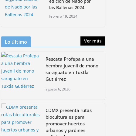
edición de Nado por
las Ballenas 2024
Rompe CDMX récords
Reto Naturalista
febrero 19, 2024
Urbano 2026 y lidera la
biodiversidad nacional
mayo 18, 2026
Ver más
Lo último
CDMX presenta rutas
Rescata Profepa a una
bioculturales para
promover huertos
hembra juvenil de mono
urbanos y jardines
saraguato en Tuxtla
polinizadores
Gutiérrez
agosto 4, 2026
agosto 6, 2026
CDMX presenta rutas
bioculturales para
promover huertos
urbanos y jardines