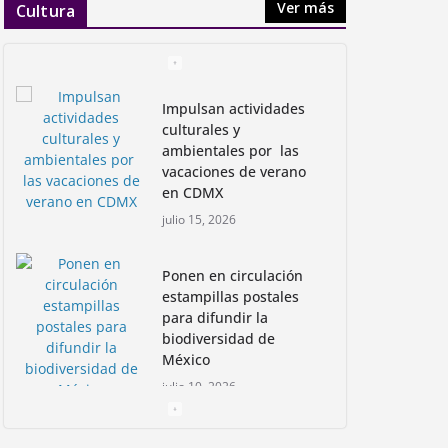
Ver más
Cultura
Impulsan actividades
culturales y
ambientales por las
vacaciones de verano
en CDMX
julio 15, 2026
Ponen en circulación
Mercedes-Benz VLE: Un salto
estampillas postales
para difundir la
adelante en eficiencia eléctrica
biodiversidad de
México
julio 25, 2025
julio 10, 2026
Nadadoras mexicanas