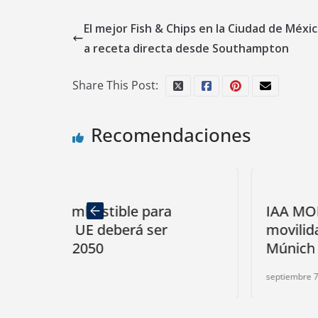
El mejor Fish & Chips en la Ciudad de Méxic
a receta directa desde Southampton
Share This Post:
Recomendaciones
 para
IAA MOBILITY: seis días de
 ser
movilidad sostenible y digital
Múnich
septiembre 7, 2023