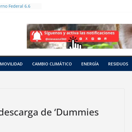
rno Federal 6.6
oles en Jornada
forestación
utas bioculturales
huertos urbanos y
zadores
an a tres tortugas
das en una red
pacífico
unto
MOVILIDAD
CAMBIO CLIMÁTICO
ENERGÍA
RESIDUOS
 con cianuro de 15
nia
a a una hembra
o saraguato en
z
 descarga de ‘Dummies