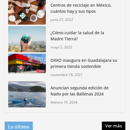
Centros de reciclaje en México,
junio 15, 2026
cuántos hay y sus tipos
junio 27, 2022
Inauguran nuevo Embarcadero Cuemanco para
reactivar la zona lacustre de Xochimilco
¿Cómo cuidar la salud de la
junio 4, 2026
Madre Tierra?
mayo 5, 2022
Rompe CDMX récords Reto Naturalista Urbano 2026 y
lidera la biodiversidad nacional
OXXO inaugura en Guadalajara su
mayo 18, 2026
primera tienda sostenible
noviembre 18, 2021
CDMX presenta rutas
Anuncian segunda edición de
bioculturales para promover
Nado por las Ballenas 2024
huertos urbanos y jardines
polinizadores
febrero 19, 2024
agosto 4, 2026
Ver más
Lo último