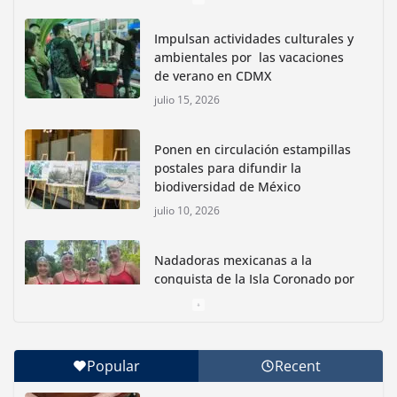
Impulsan actividades culturales y
ambientales por las vacaciones
de verano en CDMX
julio 15, 2026
Ponen en circulación estampillas
postales para difundir la
biodiversidad de México
julio 10, 2026
Nadadoras mexicanas a la
conquista de la Isla Coronado por
una causa ambiental
junio 30, 2026
Popular
Recent
Con jornada informativa, Profepa y Humane World
for Animals buscan inhibir tráfico de aves