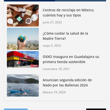
for Animals buscan inhibir tráfico de aves
Centros de reciclaje en México,
junio 15, 2026
cuántos hay y sus tipos
junio 27, 2022
Inauguran nuevo Embarcadero Cuemanco para
reactivar la zona lacustre de Xochimilco
¿Cómo cuidar la salud de la
junio 4, 2026
Madre Tierra?
mayo 5, 2022
Rompe CDMX récords Reto Naturalista Urbano 2026 y
lidera la biodiversidad nacional
OXXO inaugura en Guadalajara su
mayo 18, 2026
primera tienda sostenible
noviembre 18, 2021
CDMX presenta rutas
Anuncian segunda edición de
bioculturales para promover
Nado por las Ballenas 2024
huertos urbanos y jardines
polinizadores
febrero 19, 2024
agosto 4, 2026