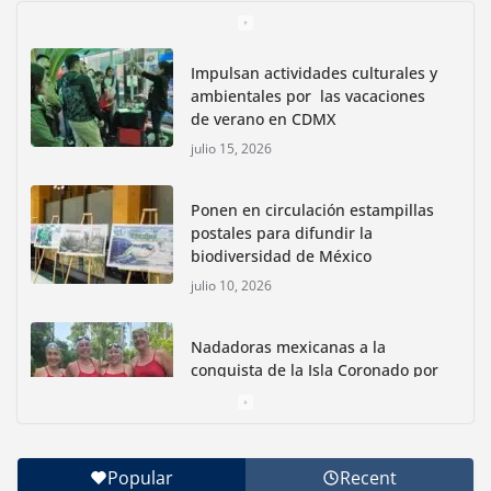
Impulsan actividades culturales y
ambientales por las vacaciones
de verano en CDMX
julio 15, 2026
Ponen en circulación estampillas
postales para difundir la
biodiversidad de México
julio 10, 2026
Nadadoras mexicanas a la
conquista de la Isla Coronado por
una causa ambiental
junio 30, 2026
Popular
Recent
Con jornada informativa, Profepa y Humane World