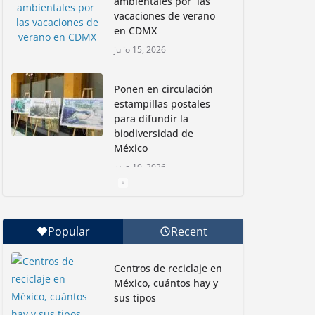
ambientales por las
vacaciones de verano
en CDMX
julio 15, 2026
Ponen en circulación
estampillas postales
para difundir la
biodiversidad de
México
julio 10, 2026
Nadadoras mexicanas
a la conquista de la
Popular
Recent
Isla Coronado por una
causa ambiental
Centros de reciclaje en
junio 30, 2026
México, cuántos hay y
sus tipos
Con jornada