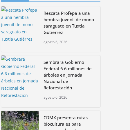
CDMX presenta rutas
Rescata Profepa a una
bioculturales para
promover huertos
hembra juvenil de mono
urbanos y jardines
saraguato en Tuxtla
polinizadores
Gutiérrez
agosto 4, 2026
agosto 6, 2026
Sembrará Gobierno
Federal 6.6 millones de
árboles en Jornada
Nacional de
Reforestación
agosto 6, 2026
CDMX presenta rutas
bioculturales para