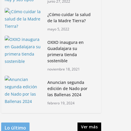
junio 27, 2022
informativa, Profepa y
Humane World for
¿Cómo cuidar la salud
Animals buscan inhibir
de la Madre Tierra?
tráfico de aves
mayo 5, 2022
junio 15, 2026
OXXO inaugura en
Inauguran nuevo
Guadalajara su
Embarcadero
primera tienda
Cuemanco para
sostenible
reactivar la zona
noviembre 18, 2021
lacustre de Xochimilco
junio 4, 2026
Anuncian segunda
edición de Nado por
las Ballenas 2024
Rompe CDMX récords
Reto Naturalista
febrero 19, 2024
Urbano 2026 y lidera la
biodiversidad nacional
mayo 18, 2026
Ver más
Lo último