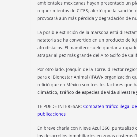
ambientales mexicanas hayan presentado un plan
requerimientos de CITES; alertó que la sanción d
provocará aún más pérdida y degradación de nu
La posible extinción de la marsopa está directam
natatoria se ha convertido en un producto de l
afrodisíacos. El mamífero suele quedar atrapado
atrapar al pez más grande del Alto Golfo de Cali
Por otro lado, Joaquín de la Torre, director regi
para el Bienestar Animal (
IFAW
)- organización q
refirió que en México son tres los factores que 
climático, tráfico de especies de vida silvest
TE PUEDE INTERESAR:
Combaten tráfico ilegal de
publicaciones
En breve charla con Nieve Azul 360, puntualizó 
los desarrollos inmobiliarios en zonas costeras 