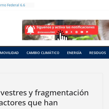
rno Federal 6.6
oles en Jornada
forestación
utas bioculturales
huertos urbanos y
zadores
an a tres tortugas
das en una red
pacífico
unto
MOVILIDAD
CAMBIO CLIMÁTICO
ENERGÍA
RESIDUOS
 con cianuro de 15
nia
a a una hembra
o saraguato en
z
ilvestres y fragmentación
factores que han