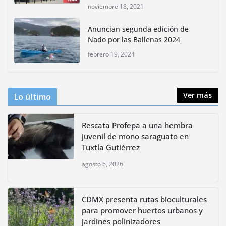
noviembre 18, 2021
CDMX presenta rutas
Anuncian segunda edición de
bioculturales para promover
Nado por las Ballenas 2024
huertos urbanos y jardines
polinizadores
febrero 19, 2024
agosto 4, 2026
Ver más
Lo último
Rescata Profepa a una hembra
juvenil de mono saraguato en
Tuxtla Gutiérrez
agosto 6, 2026
CDMX presenta rutas bioculturales
para promover huertos urbanos y
jardines polinizadores