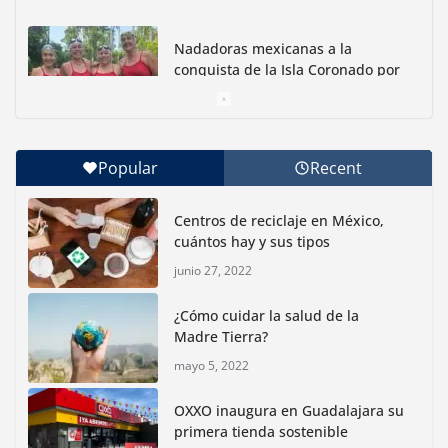
Nadadoras mexicanas a la
conquista de la Isla Coronado por
una causa ambiental
junio 30, 2026
Popular
Recent
Con jornada informativa, Profepa y Humane World
for Animals buscan inhibir tráfico de aves
Centros de reciclaje en México,
junio 15, 2026
cuántos hay y sus tipos
junio 27, 2022
Inauguran nuevo Embarcadero Cuemanco para
reactivar la zona lacustre de Xochimilco
¿Cómo cuidar la salud de la
junio 4, 2026
Madre Tierra?
mayo 5, 2022
Rompe CDMX récords Reto Naturalista Urbano 2026 y
lidera la biodiversidad nacional
OXXO inaugura en Guadalajara su
mayo 18, 2026
primera tienda sostenible