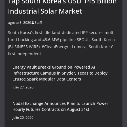
Tap South Korea’s USD 145 Billion
Industrial Solar Market
agosto 3, 2026
Staff
South Korea’s first idle-land-dedicated IPP secures multi-
fund backing and 43.6 MW pipeline SEOUL, South Korea–
(BUSINESS WIRE)–#CleanEnergy—Lumora, South Korea’s
first Independent
Energy Vault Breaks Ground on Powered AI
Infrastructure Campus in Snyder, Texas to Deploy
Crusoe Spark Modular Data Centers
julio 27, 2026
Nodal Exchange Announces Plan to Launch Power
Hourly Futures Contracts on August 31st
julio 20, 2026