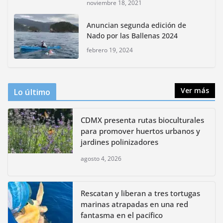
noviembre 18, 2021
CDMX presenta rutas
Anuncian segunda edición de
bioculturales para promover
Nado por las Ballenas 2024
huertos urbanos y jardines
polinizadores
febrero 19, 2024
agosto 4, 2026
Ver más
Lo último
CDMX presenta rutas bioculturales
para promover huertos urbanos y
jardines polinizadores
agosto 4, 2026
Rescatan y liberan a tres tortugas
marinas atrapadas en una red
fantasma en el pacífico