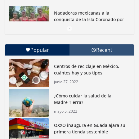
Nadadoras mexicanas a la
conquista de la Isla Coronado por
una causa ambiental
junio 30, 2026
Popular
Recent
Con jornada informativa, Profepa y Humane World
for Animals buscan inhibir tráfico de aves
Centros de reciclaje en México,
junio 15, 2026
cuántos hay y sus tipos
junio 27, 2022
Inauguran nuevo Embarcadero Cuemanco para
reactivar la zona lacustre de Xochimilco
¿Cómo cuidar la salud de la
junio 4, 2026
Madre Tierra?
mayo 5, 2022
Rompe CDMX récords Reto Naturalista Urbano 2026 y
lidera la biodiversidad nacional
OXXO inaugura en Guadalajara su
mayo 18, 2026
primera tienda sostenible