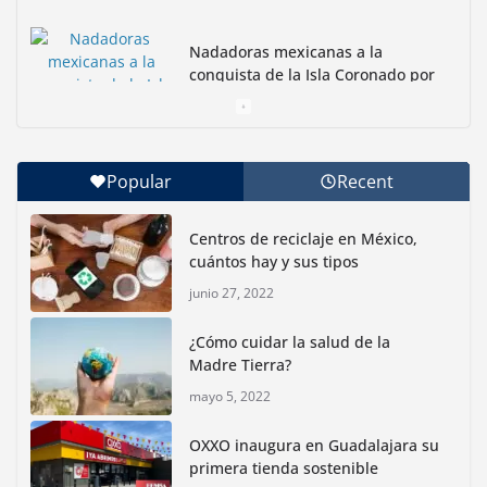
Nadadoras mexicanas a la
conquista de la Isla Coronado por
una causa ambiental
junio 30, 2026
Popular
Recent
Con jornada informativa, Profepa y Humane World
for Animals buscan inhibir tráfico de aves
Centros de reciclaje en México,
junio 15, 2026
cuántos hay y sus tipos
junio 27, 2022
Inauguran nuevo Embarcadero Cuemanco para
reactivar la zona lacustre de Xochimilco
¿Cómo cuidar la salud de la
junio 4, 2026
Madre Tierra?
mayo 5, 2022
Rompe CDMX récords Reto Naturalista Urbano 2026 y
lidera la biodiversidad nacional
OXXO inaugura en Guadalajara su
mayo 18, 2026
primera tienda sostenible