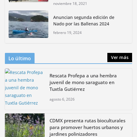
noviembre 18, 2021
CDMX presenta rutas
Anuncian segunda edición de
bioculturales para promover
Nado por las Ballenas 2024
huertos urbanos y jardines
polinizadores
febrero 19, 2024
agosto 4, 2026
Ver más
Lo último
Rescata Profepa a una hembra
juvenil de mono saraguato en
Tuxtla Gutiérrez
agosto 6, 2026
CDMX presenta rutas bioculturales
para promover huertos urbanos y
jardines polinizadores